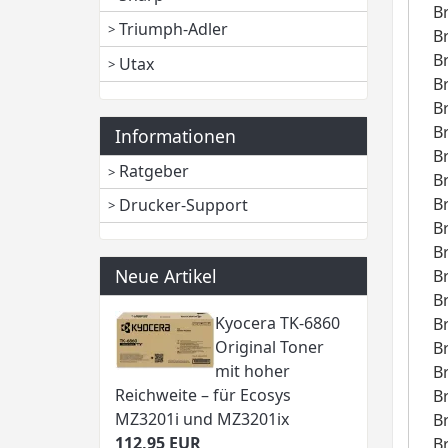
B
Triumph-Adler
B
B
Utax
B
B
B
Informationen
B
Ratgeber
B
B
Drucker-Support
B
B
Neue Artikel
B
B
Kyocera TK-6860
B
Original Toner
B
mit hoher
B
Reichweite – für Ecosys
B
MZ3201i und MZ3201ix
B
112,95 EUR
B