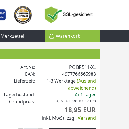
Merkzettel
Warenkorb
Art.Nr.:
PC BR511-XL
EAN:
4977766665988
Lieferzeit:
1-3 Werktage
(Ausland
abweichend)
Lagerbestand:
Auf Lager
0,16 EUR pro 100 Seiten
Grundpreis:
18,95 EUR
inkl. MwSt.
zzgl.
Versand