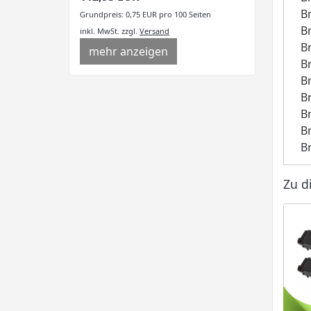
B
Grundpreis: 0,75 EUR pro 100 Seiten
B
inkl. MwSt.
zzgl.
Versand
B
mehr anzeigen
B
B
B
B
B
B
Zu d