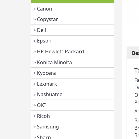
Canon
Copystar
Dell
Epson
HP Hewlett-Packard
Be
Konica Minolta
T
Kyocera
F
Lexmark
D
Nashuatec
O
P
OKI
A
Ricoh
B
Samsung
B
B
Sharp