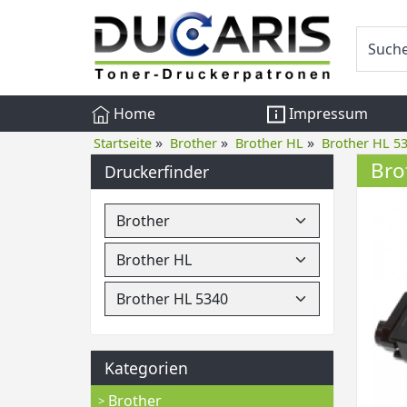
Home
Impressum
»
»
»
Startseite
Brother
Brother HL
Brother HL 5
Bro
Druckerfinder
Kategorien
Brother