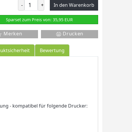
-
+
In den Warenkorb
Sparset zum Preis von: 35,95 EUR
Merken
Drucken
uktsicherheit
Bewertung
tung - kompatibel für folgende Drucker: