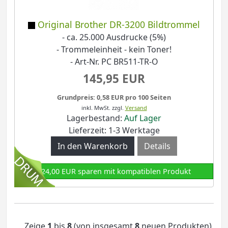
Original Brother DR-3200 Bildtrommel
- ca. 25.000 Ausdrucke (5%)
- Trommeleinheit - kein Toner!
- Art-Nr. PC BR511-TR-O
145,95 EUR
Grundpreis: 0,58 EUR pro 100 Seiten
inkl. MwSt.
zzgl.
Versand
Lagerbestand:
Auf Lager
Lieferzeit: 1-3 Werktage
Details
124,00 EUR sparen mit kompatiblen Produkt
Zeige
1
bis
8
(von insgesamt
8
neuen Produkten)