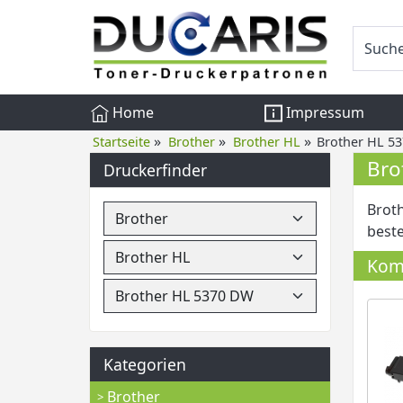
Home
Impressum
»
»
»
Startseite
Brother
Brother HL
Brother HL 5
Bro
Druckerfinder
Broth
beste
Komp
Kategorien
Brother