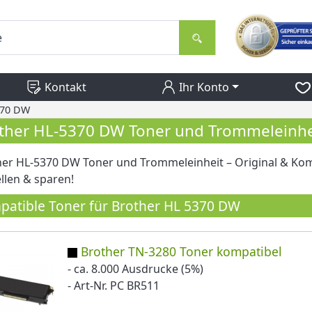
Kontakt
Ihr Konto
370 DW
ther HL-5370 DW Toner und Trommeleinhe
er HL-5370 DW Toner und Trommeleinheit – Original & Komp
llen & sparen!
atible Toner für Brother HL 5370 DW
Brother TN-3280 Toner kompatibel
- ca. 8.000 Ausdrucke (5%)
- Art-Nr. PC BR511