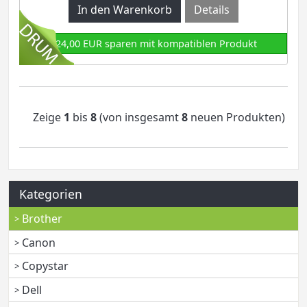
Details
124,00 EUR sparen mit kompatiblen Produkt
Zeige
1
bis
8
(von insgesamt
8
neuen Produkten)
Kategorien
Brother
Canon
Copystar
Dell