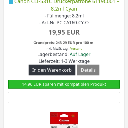
Canon CLI-531C Druckerpatrone 6119C001 –
8,2ml Cyan
- Füllmenge: 8,2ml
- Art-Nr. PC CA160-CY-O
19,95 EUR
Grundpreis: 243,29 EUR pro 100 ml
inkl. MwSt.
zzgl.
Versand
Lagerbestand:
Auf Lager
Lieferzeit: 1-3 Werktage
Details
14,96 EUR sparen mit kompatiblen Produkt