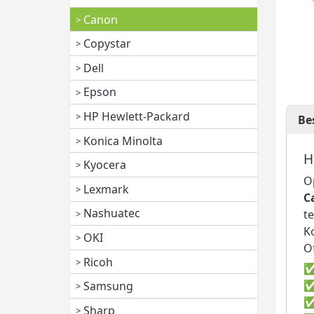
Canon
Copystar
Dell
Epson
HP Hewlett-Packard
Be
Konica Minolta
H
Kyocera
O
Lexmark
C
Nashuatec
t
K
OKI
Of
Ricoh
Samsung
Sharp