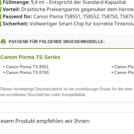
✅
Füllmenge:
9,4 ml – Entspricht der Standard-Kapazität
✅
Vorteil:
Drastische Preisersparnis gegenüber dem Herstel
✅
Passend für:
Canon Pixma TS8551, TS8552, TS8750, TS875
✅
Sicherheit:
Vollwertiger Smart-Chip für korrekte Tintens
PASSEND FÜR FOLGENDE DRUCKERMODELLE:
Canon Pixma TS Series
•
Canon Pixma TS 8551
•
Canon Pi
•
Canon Pixma TS 8750
•
Canon Pi
Dieses hochwertige Druckerzubehör ist ein zuverlässiger Ersatz für die obe
ein exzellentes Druckbild bei voller Kompatibilität.
iesem Produkt empfehlen wir Ihnen: