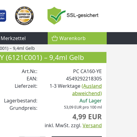
Merkzettel
Warenkorb
01) – 9,4ml Gelb
Y (6121C001) – 9,4ml Gelb
Art.Nr.:
PC CA160-YE
EAN:
4549292218305
Lieferzeit:
1-3 Werktage
(Ausland
abweichend)
Lagerbestand:
Auf Lager
53,09 EUR pro 100 ml
Grundpreis:
4,99 EUR
inkl. MwSt.
zzgl.
Versand