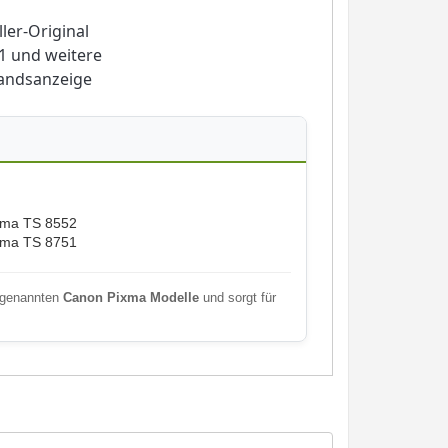
ler-Original
1 und weitere
tandsanzeige
xma TS 8552
xma TS 8751
n genannten
Canon Pixma Modelle
und sorgt für