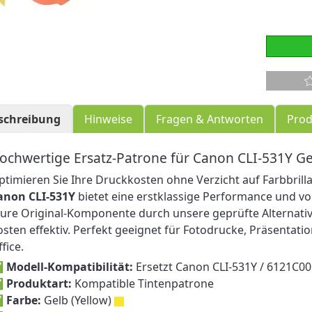
schreibung
Hinweise
Fragen & Antworten
Prod
ochwertige Ersatz-Patrone für Canon CLI-531Y Ge
ptimieren Sie Ihre Druckkosten ohne Verzicht auf Farbbrill
anon CLI-531Y
bietet eine erstklassige Performance und vol
eure Original-Komponente durch unsere geprüfte Alternativ
osten effektiv. Perfekt geeignet für Fotodrucke, Präsentat
fice.
✅
Modell-Kompatibilität:
Ersetzt Canon CLI-531Y / 6121C0
✅
Produktart:
Kompatible Tintenpatrone
✅
Farbe:
Gelb (Yellow)