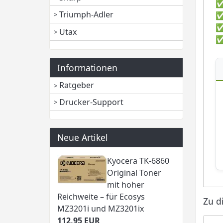
Triumph-Adler
Utax
Informationen
Ratgeber
Drucker-Support
Neue Artikel
Kyocera TK-6860
Original Toner
mit hoher
Reichweite – für Ecosys
Zu d
MZ3201i und MZ3201ix
112,95 EUR