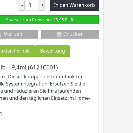
-
+
In den Warenkorb
Sparset zum Preis von: 28,95 EUR
Merken
Drucken
uktsicherheit
Bewertung
lb – 9,4ml (6121C001)
anz: Dieser kompatible Tintentank für
le Systemintegration. Ersetzen Sie die
e und reduzieren Sie Ihre laufenden
ionen und den täglichen Einsatz im Home-
01