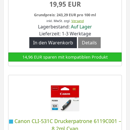
19,95 EUR
Grundpreis: 243,29 EUR pro 100 ml
inkl. MwSt.
zzgl.
Versand
Lagerbestand:
Auf Lager
Lieferzeit: 1-3 Werktage
In den Warenkorb
Details
14,96 EUR sparen mit kompatiblen Produkt
Canon CLI-531C Druckerpatrone 6119C001 –
8,2ml Cyan