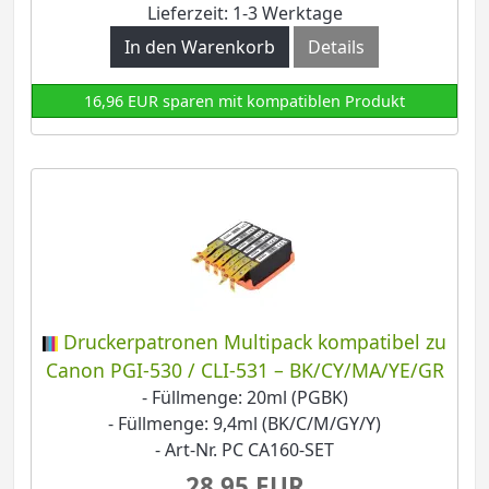
Lieferzeit: 1-3 Werktage
In den Warenkorb
Details
16,96 EUR sparen mit kompatiblen Produkt
Druckerpatronen Multipack kompatibel zu
Canon PGI-530 / CLI-531 – BK/CY/MA/YE/GR
- Füllmenge: 20ml (PGBK)
- Füllmenge: 9,4ml (BK/C/M/GY/Y)
- Art-Nr. PC CA160-SET
28,95 EUR