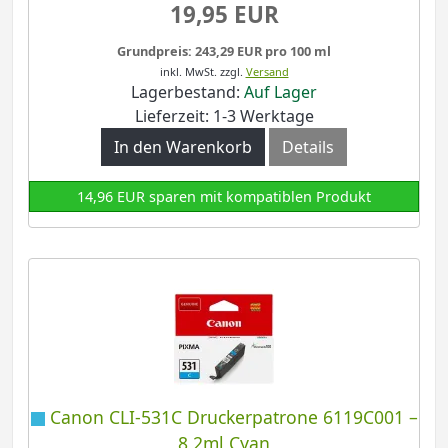
19,95 EUR
Grundpreis: 243,29 EUR pro 100 ml
inkl. MwSt.
zzgl.
Versand
Lagerbestand:
Auf Lager
Lieferzeit: 1-3 Werktage
In den Warenkorb
Details
14,96 EUR sparen mit kompatiblen Produkt
Canon CLI-531C Druckerpatrone 6119C001 –
8,2ml Cyan