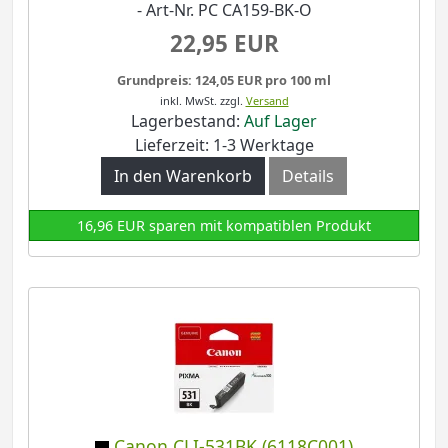
- Art-Nr. PC CA159-BK-O
22,95 EUR
Grundpreis: 124,05 EUR pro 100 ml
inkl. MwSt.
zzgl.
Versand
Lagerbestand:
Auf Lager
Lieferzeit: 1-3 Werktage
In den Warenkorb
Details
16,96 EUR sparen mit kompatiblen Produkt
Canon CLI-531BK (6118C001)