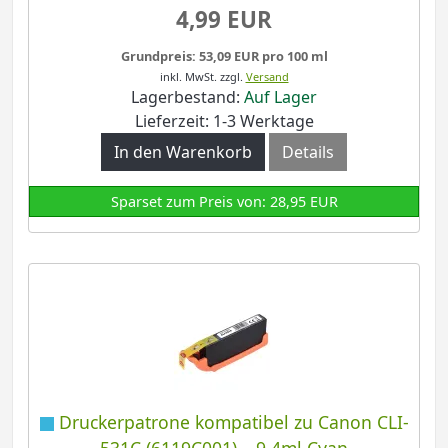
4,99 EUR
Grundpreis: 53,09 EUR pro 100 ml
inkl. MwSt.
zzgl.
Versand
Lagerbestand:
Auf Lager
Lieferzeit: 1-3 Werktage
In den Warenkorb
Details
Sparset zum Preis von: 28,95 EUR
Druckerpatrone kompatibel zu Canon CLI-
531C (6119C001) – 9,4ml Cyan