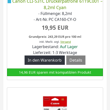
Canon CLI-531C Druckerpatrone 6119C001 –
8,2ml Cyan
- Füllmenge: 8,2ml
- Art-Nr. PC CA160-CY-O
19,95 EUR
Grundpreis: 243,29 EUR pro 100 ml
inkl. MwSt.
zzgl.
Versand
Lagerbestand:
Auf Lager
Lieferzeit: 1-3 Werktage
Details
14,96 EUR sparen mit kompatiblen Produkt