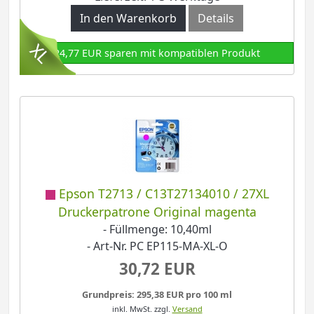
In den Warenkorb
Details
24,77 EUR sparen mit kompatiblen Produkt
Epson T2713 / C13T27134010 / 27XL
Druckerpatrone Original magenta
- Füllmenge: 10,40ml
- Art-Nr. PC EP115-MA-XL-O
30,72 EUR
Grundpreis: 295,38 EUR pro 100 ml
inkl. MwSt.
zzgl.
Versand