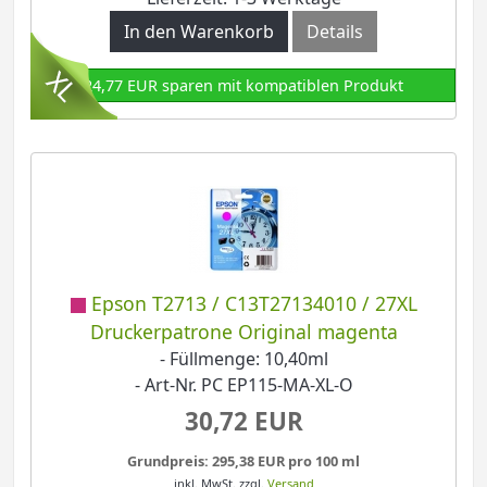
In den Warenkorb
Details
24,77 EUR sparen mit kompatiblen Produkt
Epson T2713 / C13T27134010 / 27XL
Druckerpatrone Original magenta
- Füllmenge: 10,40ml
- Art-Nr. PC EP115-MA-XL-O
30,72 EUR
Grundpreis: 295,38 EUR pro 100 ml
inkl. MwSt.
zzgl.
Versand