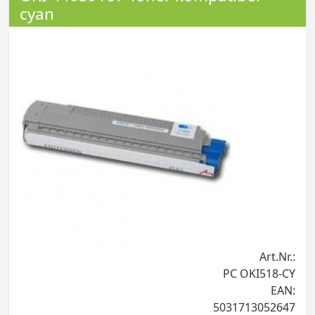
cyan
Art.Nr.:
PC OKI518-CY
EAN:
5031713052647