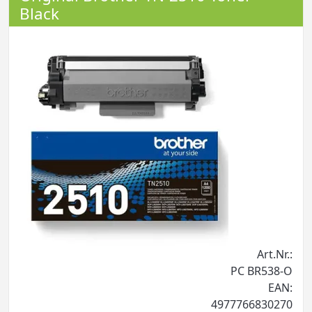
Black
Art.Nr.:
PC BR538-O
EAN:
4977766830270