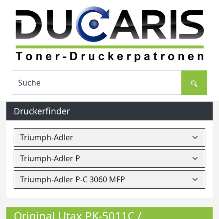
Druckerfinder
Original Utax PK-5011C /