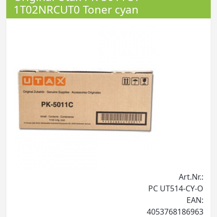
1T02NRCUT0 Toner cyan
Art.Nr.:
PC UT514-CY-O
EAN:
4053768186963