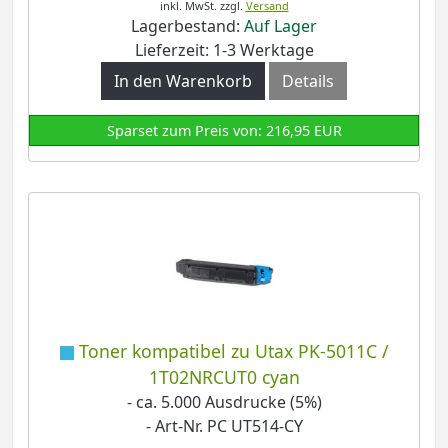
inkl. MwSt.
zzgl.
Versand
Lagerbestand:
Auf Lager
Lieferzeit: 1-3 Werktage
In den Warenkorb
Details
Sparset zum Preis von: 216,95 EUR
Toner kompatibel zu Utax PK-5011C /
1T02NRCUT0 cyan
- ca. 5.000 Ausdrucke (5%)
- Art-Nr. PC UT514-CY