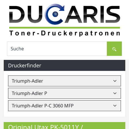
Druckerfinder
Original Utax PK-5011Y /