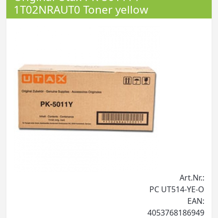
1T02NRAUT0 Toner yellow
Art.Nr.:
PC UT514-YE-O
EAN:
4053768186949