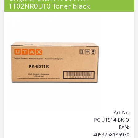
1T02NR0UT0 Toner black
Art.Nr.:
PC UT514-BK-O
EAN:
4053768186970