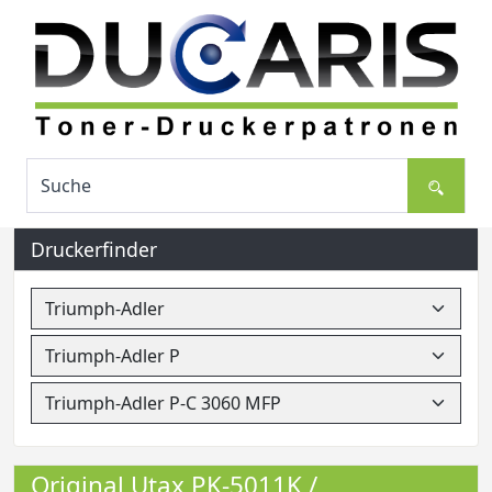
Druckerfinder
Original Utax PK-5011K /