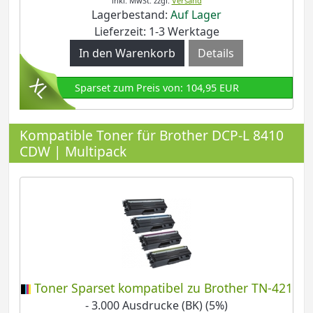
inkl. MwSt.
zzgl.
Versand
Lagerbestand:
Auf Lager
Lieferzeit: 1-3 Werktage
Details
Sparset zum Preis von: 104,95 EUR
Kompatible Toner für Brother DCP-L 8410
CDW | Multipack
Toner Sparset kompatibel zu Brother TN-421
- 3.000 Ausdrucke (BK) (5%)