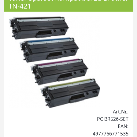
TN-421
Art.Nr.:
PC BR526-SET
EAN:
4977766771535