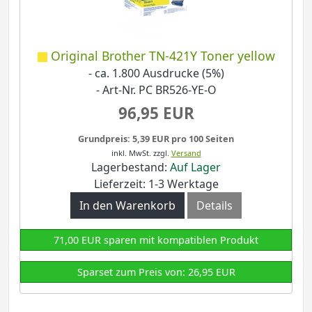
Original Brother TN-421Y Toner yellow
- ca. 1.800 Ausdrucke (5%)
- Art-Nr. PC BR526-YE-O
96,95 EUR
Grundpreis: 5,39 EUR pro 100 Seiten
inkl. MwSt.
zzgl.
Versand
Lagerbestand:
Auf Lager
Lieferzeit: 1-3 Werktage
In den Warenkorb
Details
71,00 EUR sparen mit kompatiblen Produkt
Sparset zum Preis von: 26,95 EUR