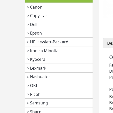
Canon
Copystar
Dell
Epson
HP Hewlett-Packard
Be
Konica Minolta
O
Kyocera
F
Lexmark
D
Nashuatec
P
OKI
P
Ricoh
B
B
Samsung
B
Sharp