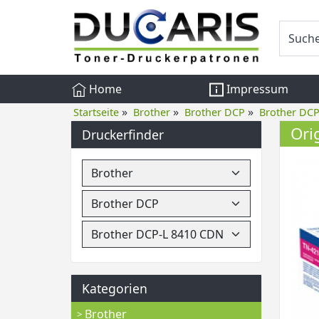
Home
Impressum
»
»
»
Startseite
Brother
Brother DCP
Brother DC
Ori
Druckerfinder
Kategorien
Brother