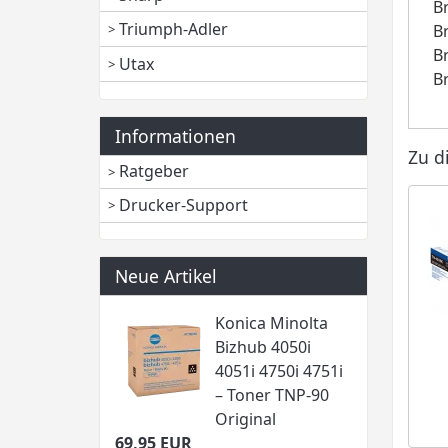
B
Triumph-Adler
B
B
Utax
B
Informationen
Zu d
Ratgeber
Drucker-Support
Neue Artikel
Konica Minolta
Bizhub 4050i
4051i 4750i 4751i
– Toner TNP-90
Original
69,95 EUR