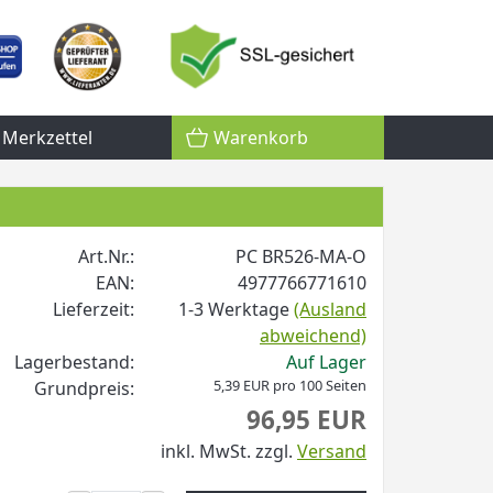
Merkzettel
Warenkorb
Art.Nr.:
PC BR526-MA-O
EAN:
4977766771610
Lieferzeit:
1-3 Werktage
(Ausland
abweichend)
Lagerbestand:
Auf Lager
5,39 EUR pro 100 Seiten
Grundpreis:
96,95 EUR
inkl. MwSt.
zzgl.
Versand