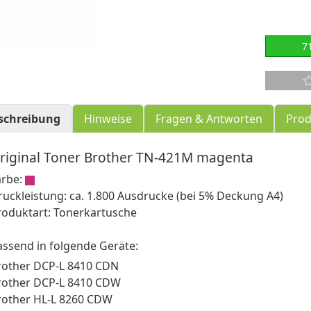
7
schreibung
Hinweise
Fragen & Antworten
Prod
riginal Toner Brother TN-421M magenta
arbe:
ruckleistung: ca. 1.800 Ausdrucke (bei 5% Deckung A4)
roduktart: Tonerkartusche
assend in folgende Geräte:
rother DCP-L 8410 CDN
rother DCP-L 8410 CDW
rother HL-L 8260 CDW