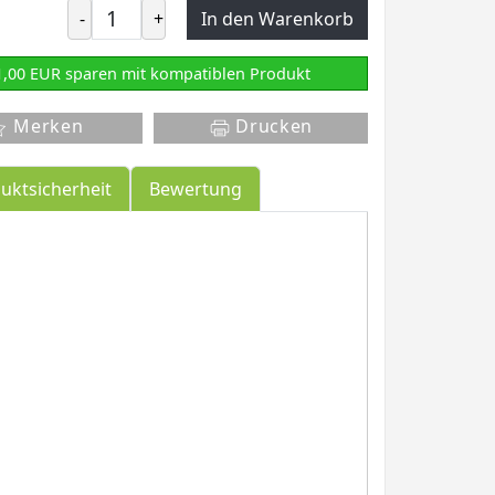
-
+
In den Warenkorb
1,00 EUR sparen mit kompatiblen Produkt
Merken
Drucken
uktsicherheit
Bewertung