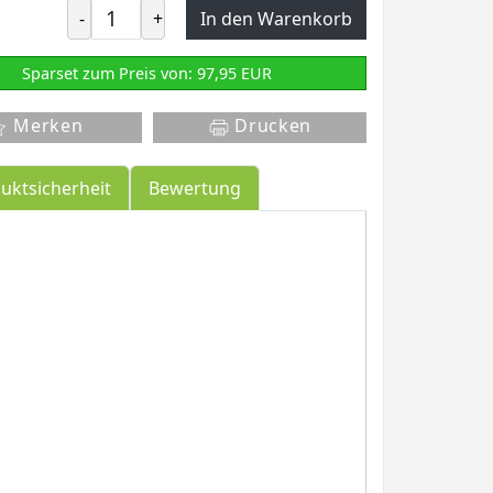
-
+
In den Warenkorb
Sparset zum Preis von: 97,95 EUR
Merken
Drucken
uktsicherheit
Bewertung