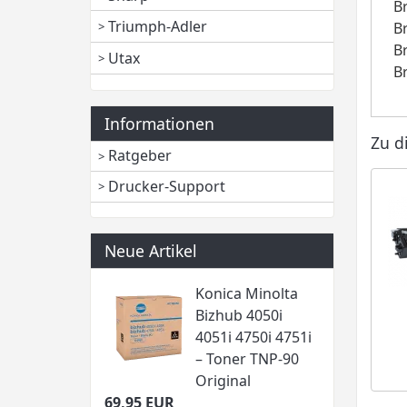
B
Triumph-Adler
B
B
Utax
B
Informationen
Zu d
Ratgeber
Drucker-Support
Neue Artikel
Konica Minolta
Bizhub 4050i
4051i 4750i 4751i
– Toner TNP-90
Original
69,95 EUR