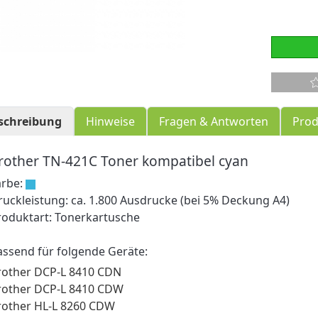
schreibung
Hinweise
Fragen & Antworten
Prod
rother TN-421C Toner kompatibel cyan
arbe:
ruckleistung: ca. 1.800 Ausdrucke (bei 5% Deckung A4)
roduktart: Tonerkartusche
assend für folgende Geräte:
rother DCP-L 8410 CDN
rother DCP-L 8410 CDW
rother HL-L 8260 CDW