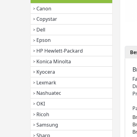
Canon
Copystar
Dell
Epson
HP Hewlett-Packard
Be
Konica Minolta
B
Kyocera
F
Lexmark
D
Nashuatec
P
OKI
P
Ricoh
B
B
Samsung
B
Sharp