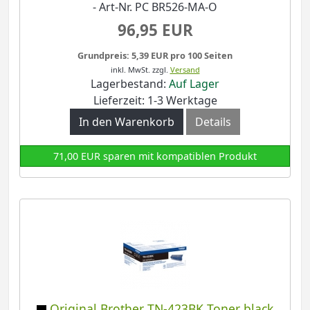
- Art-Nr. PC BR526-MA-O
96,95 EUR
Grundpreis: 5,39 EUR pro 100 Seiten
inkl. MwSt.
zzgl.
Versand
Lagerbestand:
Auf Lager
Lieferzeit: 1-3 Werktage
In den Warenkorb
Details
71,00 EUR sparen mit kompatiblen Produkt
Original Brother TN-423BK Toner black