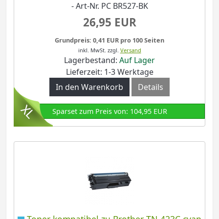
- Art-Nr. PC BR527-BK
26,95 EUR
Grundpreis: 0,41 EUR pro 100 Seiten
inkl. MwSt.
zzgl.
Versand
Lagerbestand:
Auf Lager
Lieferzeit: 1-3 Werktage
In den Warenkorb
Details
Sparset zum Preis von: 104,95 EUR
Toner kompatibel zu Brother TN-423C cyan