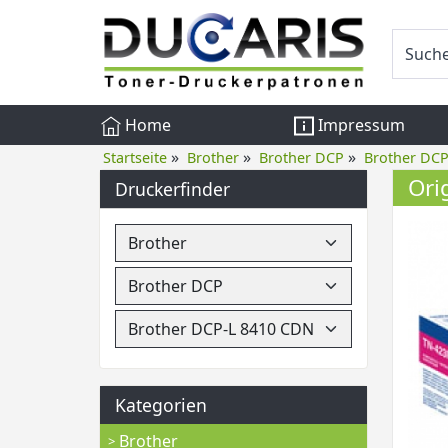
Home
Impressum
»
»
»
Startseite
Brother
Brother DCP
Brother DC
Ori
Druckerfinder
Kategorien
Brother