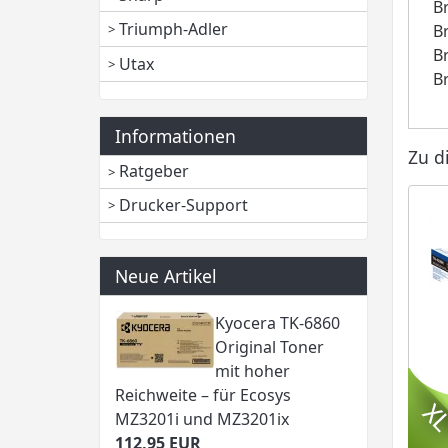
B
Triumph-Adler
B
B
Utax
B
Informationen
Zu d
Ratgeber
Drucker-Support
Neue Artikel
Kyocera TK-6860
Original Toner
mit hoher
Reichweite – für Ecosys
MZ3201i und MZ3201ix
112,95 EUR