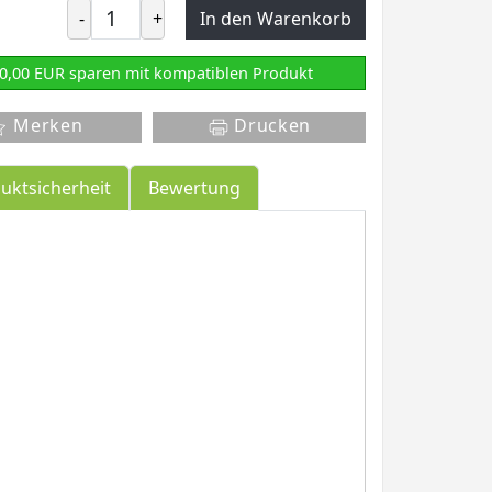
-
+
In den Warenkorb
0,00 EUR sparen mit kompatiblen Produkt
Merken
Drucken
uktsicherheit
Bewertung