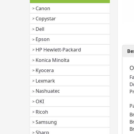
Canon
Copystar
Dell
Epson
HP Hewlett-Packard
Be
Konica Minolta
O
Kyocera
F
Lexmark
D
Nashuatec
P
OKI
P
Ricoh
B
B
Samsung
B
Sharp