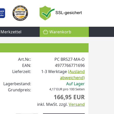
Merkzettel
Warenkorb
Art.Nr.:
PC BR527-MA-O
EAN:
4977766771696
Lieferzeit:
1-3 Werktage
(Ausland
abweichend)
Lagerbestand:
Auf Lager
4,17 EUR pro 100 Seiten
Grundpreis:
166,95 EUR
inkl. MwSt.
zzgl.
Versand