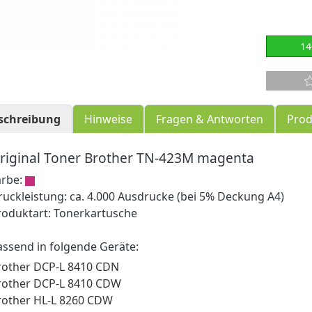
14
schreibung
Hinweise
Fragen & Antworten
Prod
riginal Toner Brother TN-423M magenta
arbe:
ruckleistung: ca. 4.000 Ausdrucke (bei 5% Deckung A4)
roduktart: Tonerkartusche
assend in folgende Geräte:
rother DCP-L 8410 CDN
rother DCP-L 8410 CDW
rother HL-L 8260 CDW