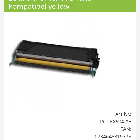
kompatibel yellow
Art.Nr.:
PC LEX504-YE
EAN:
0734646319775