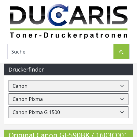
Druckerfinder
Original Canon GI-590BK / 1603C001