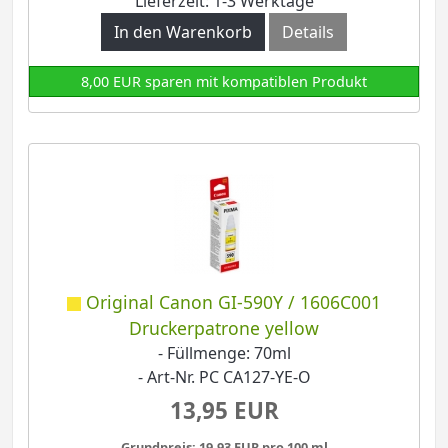
Lieferzeit: 1-3 Werktage
In den Warenkorb
Details
8,00 EUR sparen mit kompatiblen Produkt
Original Canon GI-590Y / 1606C001
Druckerpatrone yellow
- Füllmenge: 70ml
- Art-Nr. PC CA127-YE-O
13,95 EUR
Grundpreis: 19,93 EUR pro 100 ml