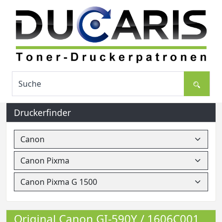
Druckerfinder
Original Canon GI-590Y / 1606C001