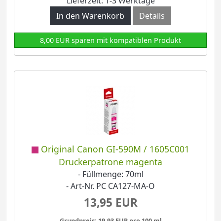
Lieferzeit: 1-3 Werktage
In den Warenkorb
Details
8,00 EUR sparen mit kompatiblen Produkt
Original Canon GI-590M / 1605C001
Druckerpatrone magenta
- Füllmenge: 70ml
- Art-Nr. PC CA127-MA-O
13,95 EUR
Grundpreis: 19,93 EUR pro 100 ml