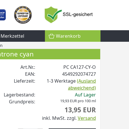
Merkzettel
Warenkorb
an
atrone cyan
Art.Nr.:
PC CA127-CY-O
EAN:
4549292074727
Lieferzeit:
1-3 Werktage
(Ausland
abweichend)
Lagerbestand:
Auf Lager
19,93 EUR pro 100 ml
Grundpreis:
13,95 EUR
inkl. MwSt.
zzgl.
Versand