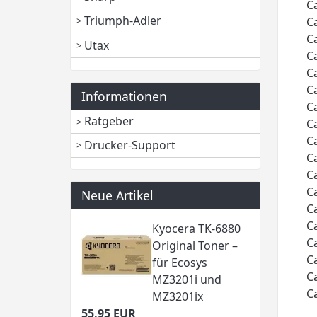
C
Triumph-Adler
C
C
Utax
C
C
C
Informationen
C
Ratgeber
C
C
Drucker-Support
C
C
C
Neue Artikel
C
C
Kyocera TK-6880
C
Original Toner –
C
für Ecosys
C
MZ3201i und
C
MZ3201ix
55,95 EUR