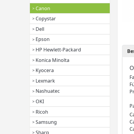
Canon
Copystar
Dell
Epson
HP Hewlett-Packard
Be
Konica Minolta
O
Kyocera
F
Lexmark
F
Nashuatec
P
OKI
P
Ricoh
C
C
Samsung
C
Sharp