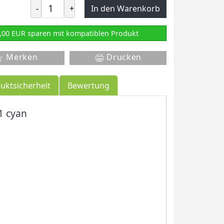
-
+
In den Warenkorb
,00 EUR sparen mit kompatiblen Produkt
Merken
Drucken
uktsicherheit
Bewertung
1 cyan