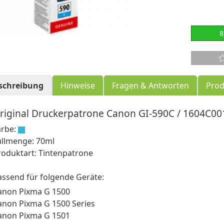
8
schreibung
Hinweise
Fragen & Antworten
Prod
riginal Druckerpatrone Canon GI-590C / 1604C00
arbe:
üllmenge: 70ml
roduktart: Tintenpatrone
assend für folgende Geräte:
anon Pixma G 1500
anon Pixma G 1500 Series
anon Pixma G 1501