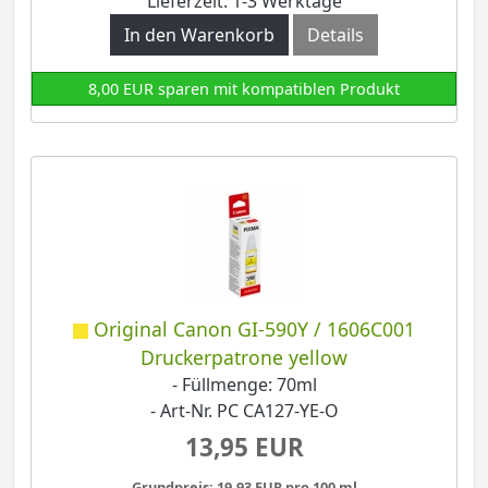
Lieferzeit: 1-3 Werktage
In den Warenkorb
Details
8,00 EUR sparen mit kompatiblen Produkt
Original Canon GI-590Y / 1606C001
Druckerpatrone yellow
- Füllmenge: 70ml
- Art-Nr. PC CA127-YE-O
13,95 EUR
Grundpreis: 19,93 EUR pro 100 ml