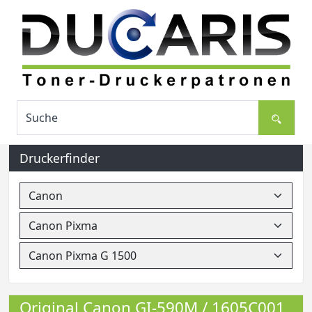
Druckerfinder
Original Canon GI-590M / 1605C001