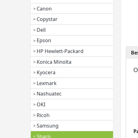
Canon
Copystar
Dell
Epson
HP Hewlett-Packard
Be
Konica Minolta
O
Kyocera
✅
Lexmark
✅
Nashuatec
✅
✅
OKI
✅
Ricoh
✅
Samsung
P
Sharp