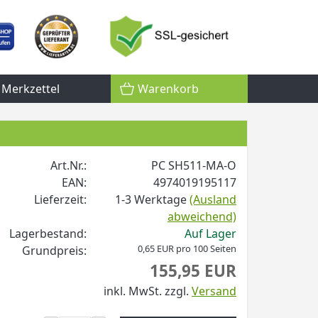
Merkzettel
Warenkorb
Art.Nr.:
PC SH511-MA-O
EAN:
4974019195117
Lieferzeit:
1-3 Werktage
(Ausland
abweichend)
Lagerbestand:
Auf Lager
0,65 EUR pro 100 Seiten
Grundpreis:
155,95 EUR
inkl. MwSt.
zzgl.
Versand