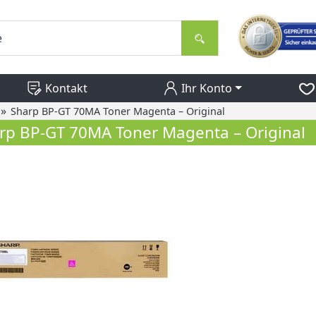
Kontakt
Ihr Konto
»
Sharp BP-GT 70MA Toner Magenta – Original
rp BP-GT 70MA Toner Magenta – Original