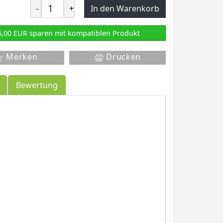
-
+
In den Warenkorb
6,00 EUR sparen mit kompatiblen Produkt
Merken
Drucken
Bewertung