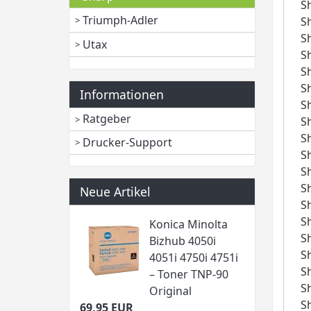
S
Triumph-Adler
S
S
Utax
S
S
S
Informationen
S
Ratgeber
S
S
Drucker-Support
S
S
S
Neue Artikel
S
S
Konica Minolta
S
Bizhub 4050i
S
4051i 4750i 4751i
S
– Toner TNP-90
S
Original
S
69,95 EUR