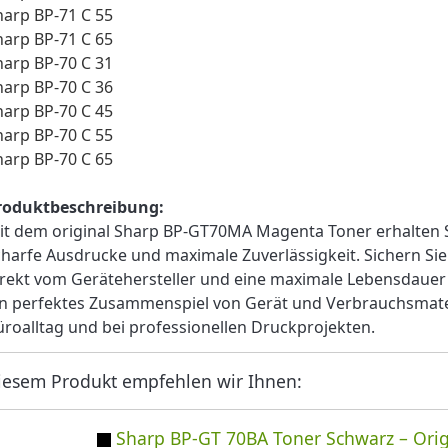
harp BP-71 C 55
harp BP-71 C 65
harp BP-70 C 31
harp BP-70 C 36
harp BP-70 C 45
harp BP-70 C 55
harp BP-70 C 65
roduktbeschreibung:
it dem original Sharp BP-GT70MA Magenta Toner erhalten S
charfe Ausdrucke und maximale Zuverlässigkeit. Sichern Si
irekt vom Gerätehersteller und eine maximale Lebensdauer I
in perfektes Zusammenspiel von Gerät und Verbrauchsmater
üroalltag und bei professionellen Druckprojekten.
iesem Produkt empfehlen wir Ihnen:
Sharp BP-GT 70BA Toner Schwarz – Orig