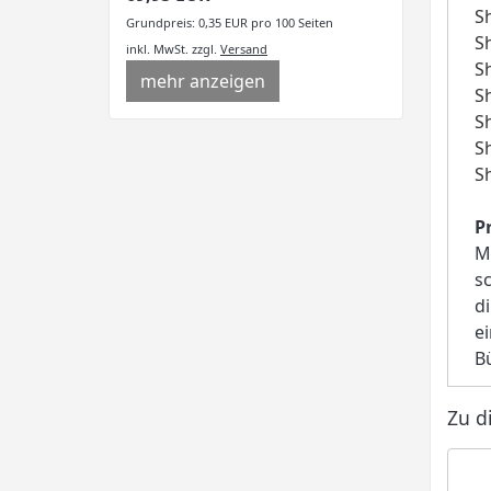
S
Grundpreis: 0,35 EUR pro 100 Seiten
S
inkl. MwSt.
zzgl.
Versand
S
mehr anzeigen
S
S
S
S
P
M
s
d
e
B
Zu d