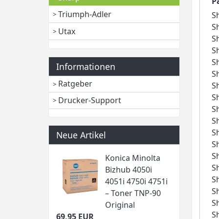
P
Triumph-Adler
S
S
Utax
S
S
S
Informationen
S
Ratgeber
S
S
Drucker-Support
S
S
S
Neue Artikel
S
S
Konica Minolta
S
Bizhub 4050i
S
4051i 4750i 4751i
S
– Toner TNP-90
S
Original
S
69,95 EUR