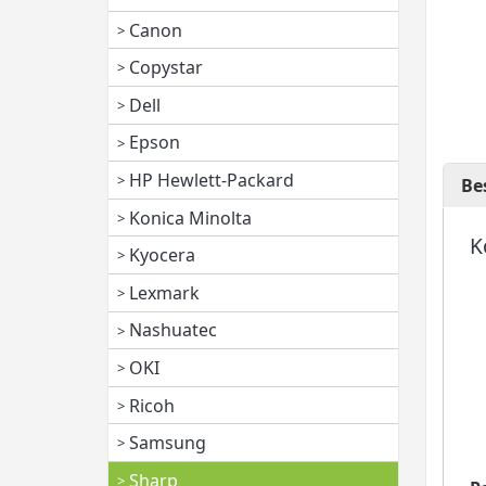
Canon
Copystar
Dell
Epson
HP Hewlett-Packard
Be
Konica Minolta
K
Kyocera
✅
Lexmark
✅
Nashuatec
✅
✅
OKI
✅
Ricoh
✅
✅
Samsung
Sharp