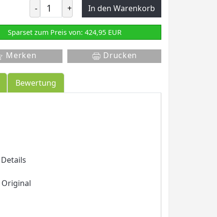
-
+
In den Warenkorb
Sparset zum Preis von: 424,95 EUR
Merken
Drucken
Bewertung
Details
Original