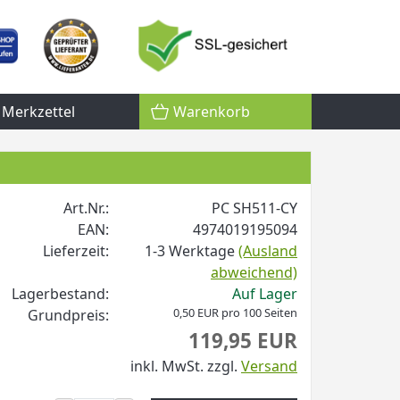
Merkzettel
Warenkorb
Art.Nr.:
PC SH511-CY
EAN:
4974019195094
Lieferzeit:
1-3 Werktage
(Ausland
abweichend)
Lagerbestand:
Auf Lager
0,50 EUR pro 100 Seiten
Grundpreis:
119,95 EUR
inkl. MwSt.
zzgl.
Versand