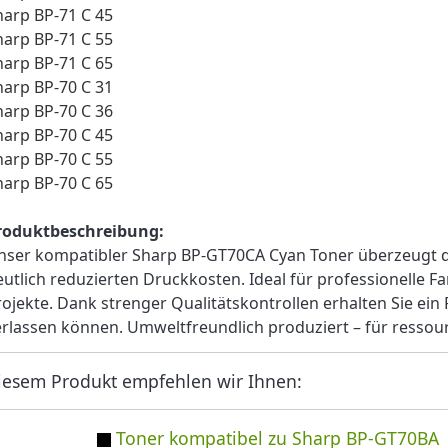
harp BP-71 C 45
harp BP-71 C 55
harp BP-71 C 65
harp BP-70 C 31
harp BP-70 C 36
harp BP-70 C 45
harp BP-70 C 55
harp BP-70 C 65
roduktbeschreibung:
nser kompatibler Sharp BP-GT70CA Cyan Toner überzeugt d
eutlich reduzierten Druckkosten. Ideal für professionelle F
rojekte. Dank strenger Qualitätskontrollen erhalten Sie ein P
erlassen können. Umweltfreundlich produziert – für ress
iesem Produkt empfehlen wir Ihnen:
Toner kompatibel zu Sharp BP-GT70BA