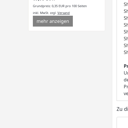
S
Grundpreis: 0,35 EUR pro 100 Seiten
S
inkl. MwSt.
zzgl.
Versand
S
mehr anzeigen
S
S
S
S
S
P
U
d
P
v
Zu d