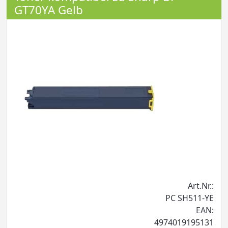
GT70YA Gelb
Art.Nr.:
PC SH511-YE
EAN:
4974019195131