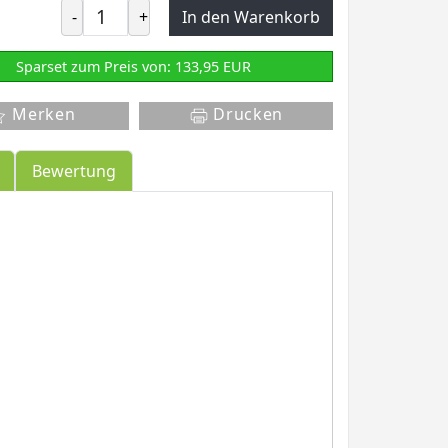
-
+
In den Warenkorb
Sparset zum Preis von: 133,95 EUR
Merken
Drucken
Bewertung