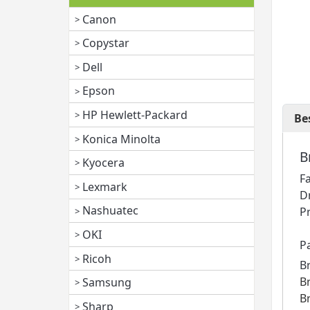
Canon
Copystar
Dell
Epson
HP Hewlett-Packard
Be
Konica Minolta
B
Kyocera
F
Lexmark
D
Nashuatec
P
OKI
P
Ricoh
B
B
Samsung
B
Sharp