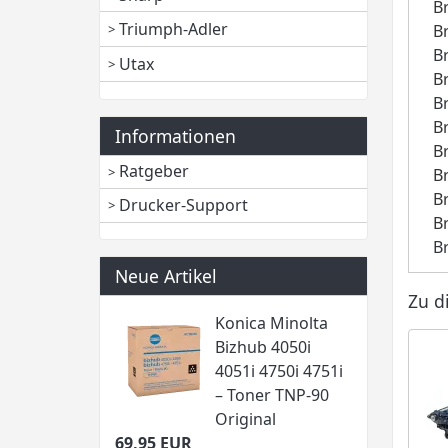
B
Triumph-Adler
B
B
Utax
B
B
B
Informationen
B
Ratgeber
B
B
Drucker-Support
B
B
Neue Artikel
Zu d
Konica Minolta
Bizhub 4050i
4051i 4750i 4751i
– Toner TNP-90
Original
69,95 EUR