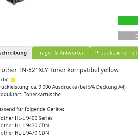
schreibung
Fragen & Antworten
Produktsicherheit
rother TN-821XLY Toner kompatibel yellow
arbe:
ruckleistung: ca. 9.000 Ausdrucke (bei 5% Deckung A4)
roduktart: Tonerkartusche
assend für folgende Geräte:
rother HL-L 9400 Series
rother HL-L 9430 CDN
rother HL-L 9470 CDN