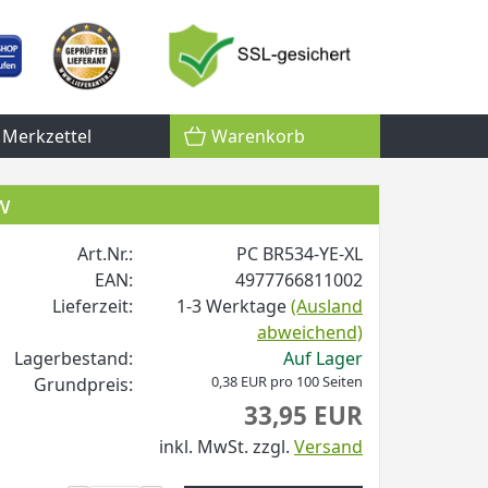
Merkzettel
Warenkorb
w
Art.Nr.:
PC BR534-YE-XL
EAN:
4977766811002
Lieferzeit:
1-3 Werktage
(Ausland
abweichend)
Lagerbestand:
Auf Lager
0,38 EUR pro 100 Seiten
Grundpreis:
33,95 EUR
inkl. MwSt.
zzgl.
Versand