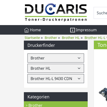
Home
Impressum
»
»
»
Startseite
Brother
Brother HL
Brother HL-L
Ton
Druckerfinder
Kategorien
Brother