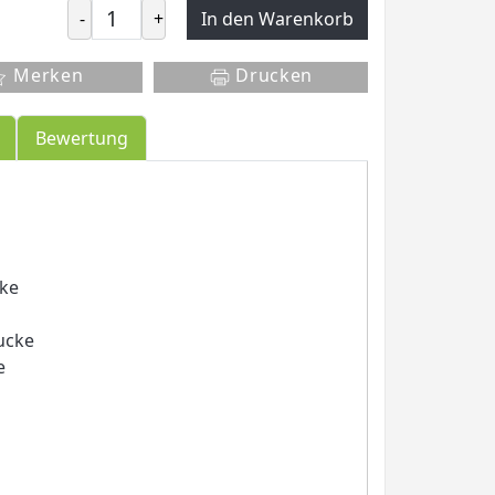
-
+
In den Warenkorb
Merken
Drucken
Bewertung
cke
ucke
e