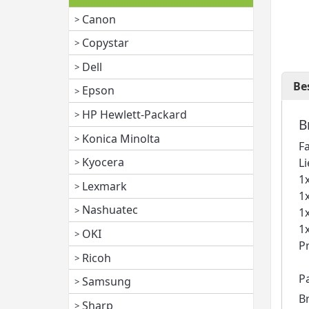
Canon
Copystar
Dell
Be
Epson
HP Hewlett-Packard
B
Konica Minolta
F
Kyocera
L
1
Lexmark
1
Nashuatec
1
1
OKI
P
Ricoh
P
Samsung
B
Sharp