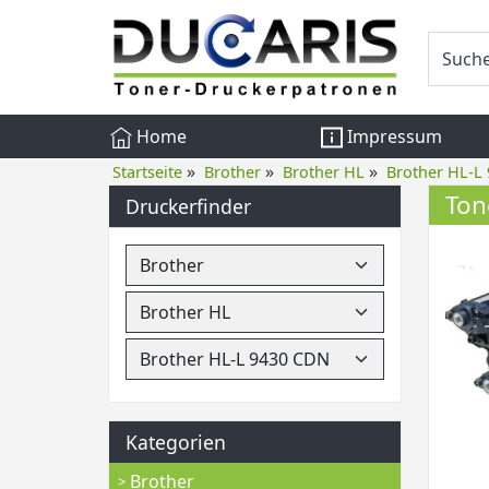
Home
Impressum
»
»
»
Startseite
Brother
Brother HL
Brother HL-L
Ton
Druckerfinder
Kategorien
Brother