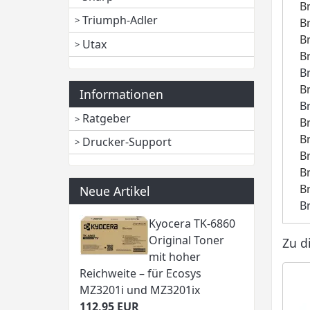
B
Triumph-Adler
B
B
Utax
B
B
B
Informationen
B
Ratgeber
B
B
Drucker-Support
B
B
B
Neue Artikel
B
Kyocera TK-6860
Original Toner
Zu d
mit hoher
Reichweite – für Ecosys
MZ3201i und MZ3201ix
112,95 EUR