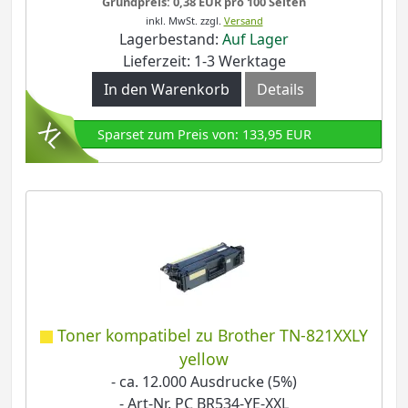
Grundpreis: 0,38 EUR pro 100 Seiten
inkl. MwSt.
zzgl.
Versand
Lagerbestand:
Auf Lager
Lieferzeit: 1-3 Werktage
In den Warenkorb
Details
Sparset zum Preis von: 133,95 EUR
Toner kompatibel zu Brother TN-821XXLY
yellow
- ca. 12.000 Ausdrucke (5%)
- Art-Nr. PC BR534-YE-XXL