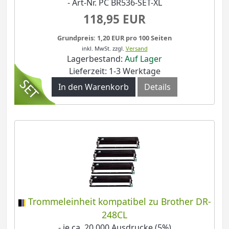
- Art-Nr. PC BR536-SET-XL
118,95 EUR
Grundpreis: 1,20 EUR pro 100 Seiten
inkl. MwSt.
zzgl.
Versand
Lagerbestand:
Auf Lager
Lieferzeit: 1-3 Werktage
In den Warenkorb
Details
Trommeleinheit kompatibel zu Brother DR-
248CL
- je ca. 20.000 Ausdrucke (5%)