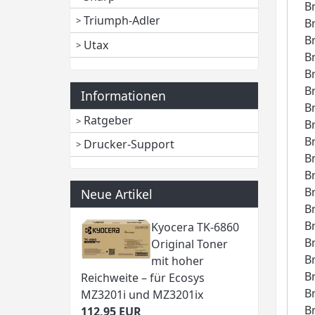
B
Triumph-Adler
B
B
Utax
B
B
B
Informationen
B
Ratgeber
B
B
Drucker-Support
B
B
B
Neue Artikel
B
B
Kyocera TK-6860
B
Original Toner
B
mit hoher
B
Reichweite – für Ecosys
B
MZ3201i und MZ3201ix
B
112,95 EUR