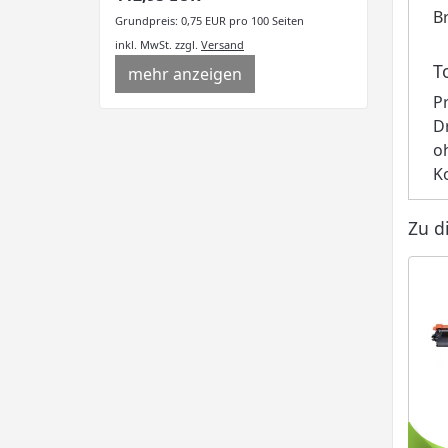
B
Grundpreis: 0,75 EUR pro 100 Seiten
inkl. MwSt.
zzgl.
Versand
T
mehr anzeigen
P
D
o
K
Zu d