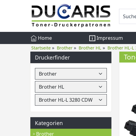
Home
Impressum
»
»
»
Startseite
Brother
Brother HL
Brother HL-L
Ton
Druckerfinder
Kategorien
Brother