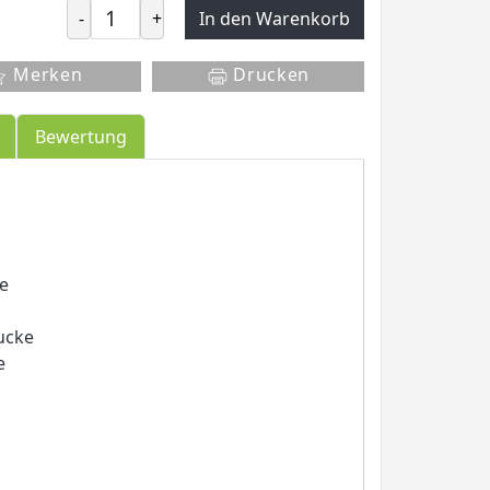
-
+
In den Warenkorb
Merken
Drucken
Bewertung
ke
ucke
e