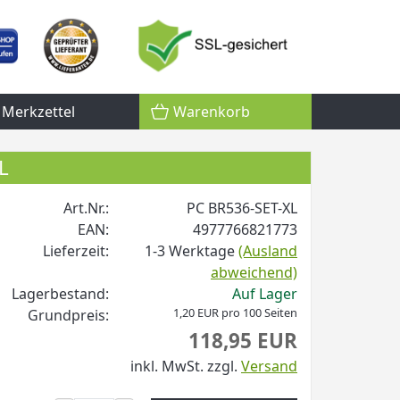
Merkzettel
Warenkorb
L
Art.Nr.:
PC BR536-SET-XL
EAN:
4977766821773
Lieferzeit:
1-3 Werktage
(Ausland
abweichend)
Lagerbestand:
Auf Lager
1,20 EUR pro 100 Seiten
Grundpreis:
118,95 EUR
inkl. MwSt.
zzgl.
Versand