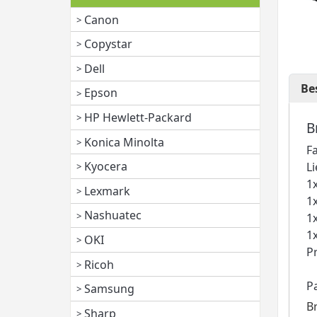
Canon
Copystar
Dell
Be
Epson
HP Hewlett-Packard
B
Konica Minolta
F
Kyocera
L
1
Lexmark
1
Nashuatec
1
1
OKI
P
Ricoh
P
Samsung
B
Sharp