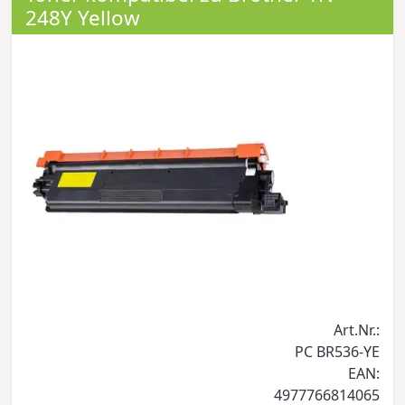
248Y Yellow
Art.Nr.:
PC BR536-YE
EAN:
4977766814065