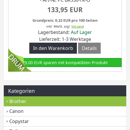
- Art-Nr. PC BR536-TR-O
133,95 EUR
Grundpreis: 0,22 EUR pro 100 Seiten
inkl. MwSt.
zzgl.
Versand
Lagerbestand:
Auf Lager
Lieferzeit: 1-3 Werktage
In den Warenkorb
Details
79,00 EUR sparen mit kompatiblen Produkt
Kategorien
Brother
Canon
Copystar