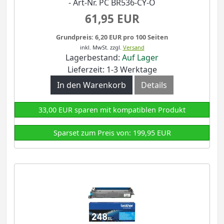
- Art-Nr. PC BR536-CY-O
61,95 EUR
Grundpreis: 6,20 EUR pro 100 Seiten
inkl. MwSt.
zzgl.
Versand
Lagerbestand:
Auf Lager
Lieferzeit: 1-3 Werktage
In den Warenkorb
Details
33,00 EUR sparen mit kompatiblen Produkt
Sparset zum Preis von: 199,95 EUR