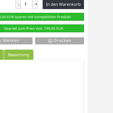
-
+
In den Warenkorb
3,00 EUR sparen mit kompatiblen Produkt
Sparset zum Preis von: 199,95 EUR
Merken
Drucken
Bewertung