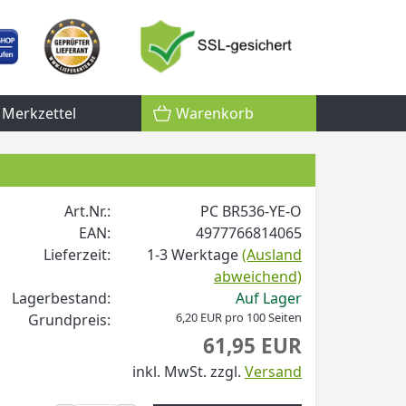
Merkzettel
Warenkorb
Art.Nr.:
PC BR536-YE-O
EAN:
4977766814065
Lieferzeit:
1-3 Werktage
(Ausland
abweichend)
Lagerbestand:
Auf Lager
6,20 EUR pro 100 Seiten
Grundpreis:
61,95 EUR
inkl. MwSt.
zzgl.
Versand